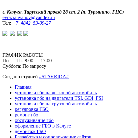
г. Калуга, Тарусский проезд 28 ст. 2 (п. Турынино, ГНС)
evrazia.ivanov@yandex.ru
Тел:
+7 4842 53-09-27
ГРАФИК РАБОТЫ
Пн — Пт: 8:00 — 17:00
Суббота: По запросу
Создано студией
#STAVRIDA#
Главная
установка гбо на легковой автомобиль
установка гбо на двигатели TSI, GDI, FSI
установка гбо на грузовой автомобиль
регулровка ГБО
ремонт гбо
обслуживание гбо
оформление ГБО в Калуге
демонтаж ГБО
Разработка и сопровождение сайтов