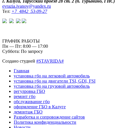
г. Калуга, Тарусский проезд 28 ст. 2 (п. Турынино, ГНС)
evrazia.ivanov@yandex.ru
Тел:
+7 4842 53-09-27
ГРАФИК РАБОТЫ
Пн — Пт: 8:00 — 17:00
Суббота: По запросу
Создано студией
#STAVRIDA#
Главная
установка гбо на легковой автомобиль
установка гбо на двигатели TSI, GDI, FSI
установка гбо на грузовой автомобиль
регулровка ГБО
ремонт гбо
обслуживание гбо
оформление ГБО в Калуге
демонтаж ГБО
Разработка и сопровождение сайтов
Политика конфиденциальности
Новости