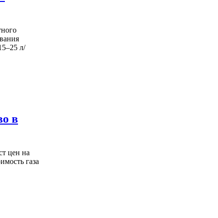
тного
ования
5–25 л/
во в
ст цен на
имость газа