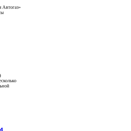
я Автогаз»
сы
)
есколько
льной
м