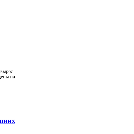
 вырос
цены на
ишних