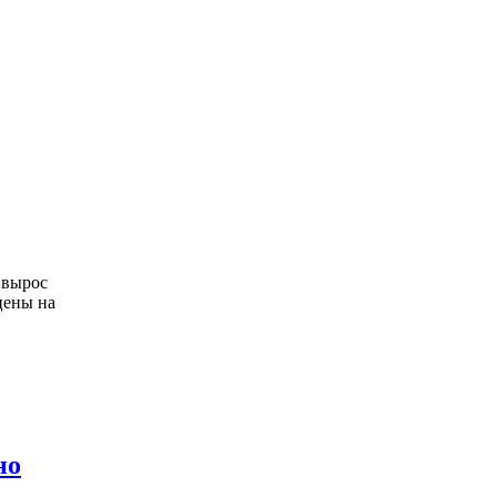
 вырос
цены на
но