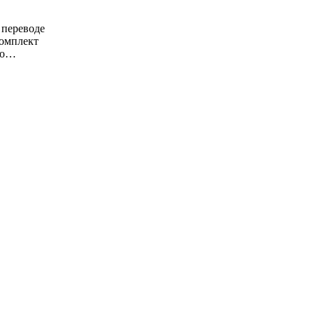
 переводе
комплект
оло…