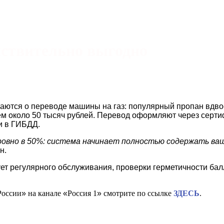
йствительно выгодно
аются о переводе машины на газ: популярный пропан вдво
ем около 50 тысяч рублей. Перевод оформляют через серти
 в ГИБДД. ​
 ровно в 50%: система начинает полностью содержать ваш
н.
ет регулярного обслуживания, проверки герметичности балл
России
»
на канале
«
Россия 1
»
смотрите по ссылке
ЗДЕСЬ
.