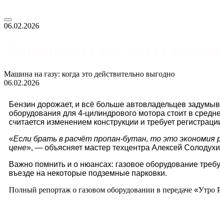
06.02.2026
Машина на газу: когда это де
Машина на газу: когда это действительно выгодно
06.02.2026
Бензин дорожает, и всё больше автовладельцев задумыв
оборудования для 4‑цилиндрового мотора стоит в средн
считается изменением конструкции и требует регистрации
«
Если брать в расчёт пропан‑бутан, то это экономия
цене
»,
— объясняет мастер техцентра Алексей Солодухи
Важно помнить и о нюансах: газовое оборудование требу
въезде на некоторые подземные парковки.
Полный репортаж о газовом оборудовании в передаче
«
Утро 