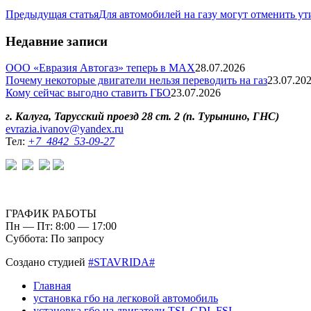
Предыдущая статья
Для автомобилей на газу могут отменить ут
Недавние записи
ООО «Евразия Автогаз» теперь в MAX
28.07.2026
Почему некоторые двигатели нельзя переводить на газ
23.07.20
Кому сейчас выгодно ставить ГБО
23.07.2026
г. Калуга, Тарусский проезд 28 ст. 2 (п. Турынино, ГНС)
evrazia.ivanov@yandex.ru
Тел:
+7 4842 53-09-27
ГРАФИК РАБОТЫ
Пн — Пт: 8:00 — 17:00
Суббота: По запросу
Создано студией
#STAVRIDA#
Главная
установка гбо на легковой автомобиль
установка гбо на двигатели TSI, GDI, FSI