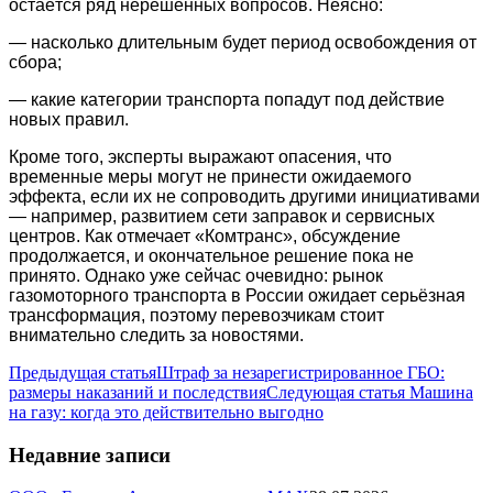
остаётся ряд нерешённых вопросов. Неясно:
— насколько длительным будет период освобождения от
сбора;
— какие категории транспорта попадут под действие
новых правил.
Кроме того, эксперты выражают опасения, что
временные меры могут не принести ожидаемого
эффекта, если их не сопроводить другими инициативами
— например, развитием сети заправок и сервисных
центров. Как отмечает «Комтранс», обсуждение
продолжается, и окончательное решение пока не
принято. Однако уже сейчас очевидно: рынок
газомоторного транспорта в России ожидает серьёзная
трансформация, поэтому перевозчикам стоит
внимательно следить за новостями.
Предыдущая статья
Штраф за незарегистрированное ГБО:
размеры наказаний и последствия
Следующая статья
Машина
на газу: когда это действительно выгодно
Недавние записи