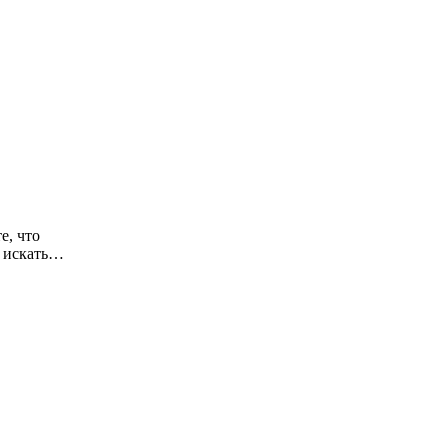
е, что
е искать…