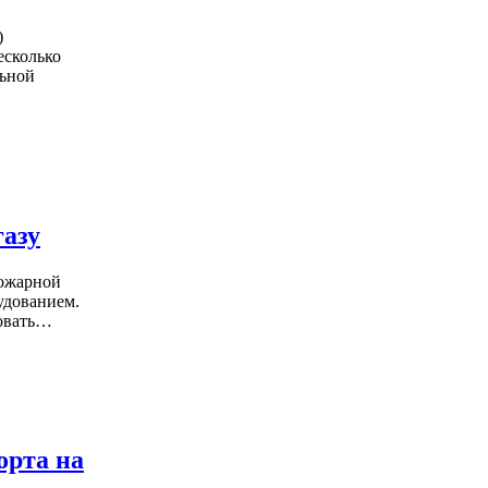
)
есколько
льной
газу
пожарной
удованием.
ровать…
орта на