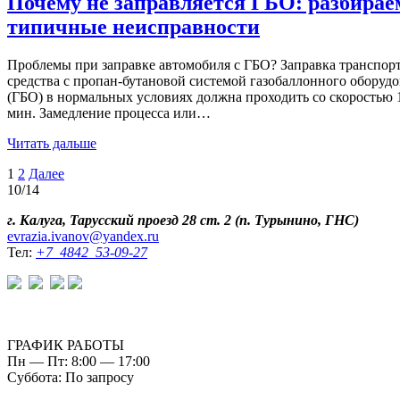
Почему не заправляется ГБО: разбирае
типичные неисправности
Проблемы при заправке автомобиля с ГБО? Заправка транспор
средства с пропан‑бутановой системой газобаллонного оборуд
(ГБО) в нормальных условиях должна проходить со скоростью 1
мин. Замедление процесса или…
Читать дальше
1
2
Далее
10/14
г. Калуга, Тарусский проезд 28 ст. 2 (п. Турынино, ГНС)
evrazia.ivanov@yandex.ru
Тел:
+7 4842 53-09-27
ГРАФИК РАБОТЫ
Пн — Пт: 8:00 — 17:00
Суббота: По запросу