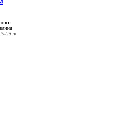
м
тного
ования
5–25 л/