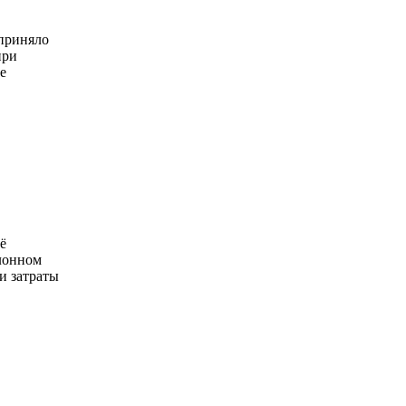
 приняло
при
е
ё
лонном
и затраты