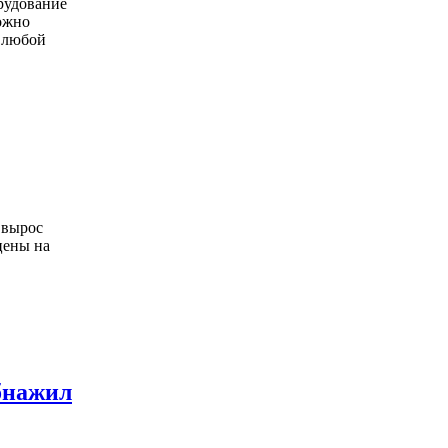
рудование
ожно
 любой
 вырос
цены на
бнажил