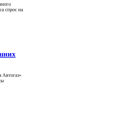
нного
са спрос на
ишних
я Автогаз»
сы