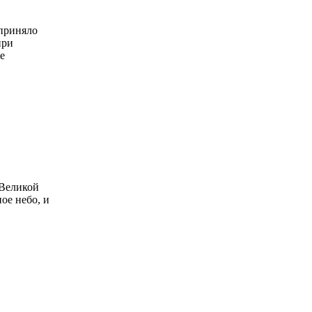
 приняло
при
е
 Великой
ое небо, и