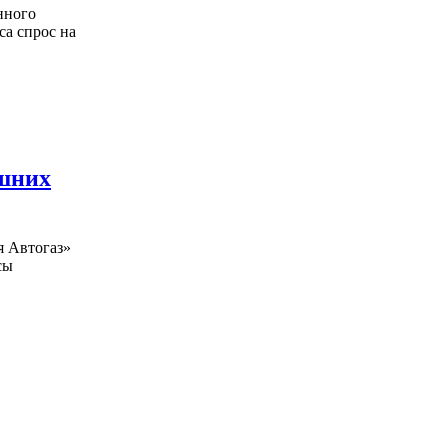
нного
са спрос на
ишних
я Автогаз»
сы