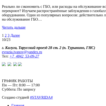
Реально ли сэкономить с ГБО, или расходы на обслуживание вс
перекроют? Изучаем распространённые заблуждения о газобал
оборудовании. Один из популярных вопросов: действительно л
на обслуживание ГБО…
Читать дальше
1
2
3
Далее
10/23
г. Калуга, Тарусский проезд 28 ст. 2 (п. Турынино, ГНС)
evrazia.ivanov@yandex.ru
Тел:
+7 4842 53-09-27
ГРАФИК РАБОТЫ
Пн — Пт: 8:00 — 17:00
Суббота: По запросу
Создано студией
#STAVRIDA#
Главная