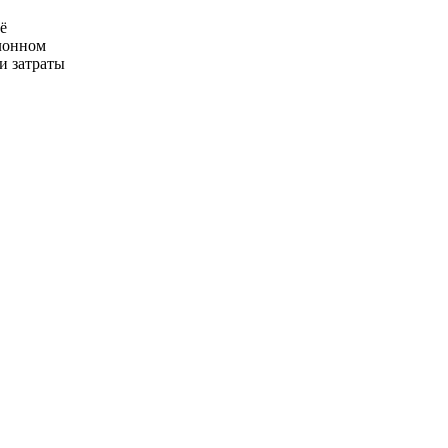
ё
лонном
и затраты